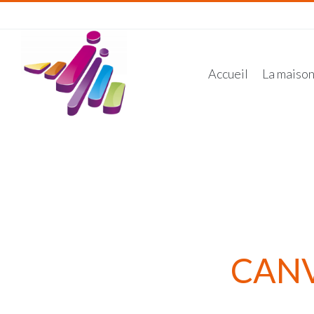
Accueil
La maiso
CANV