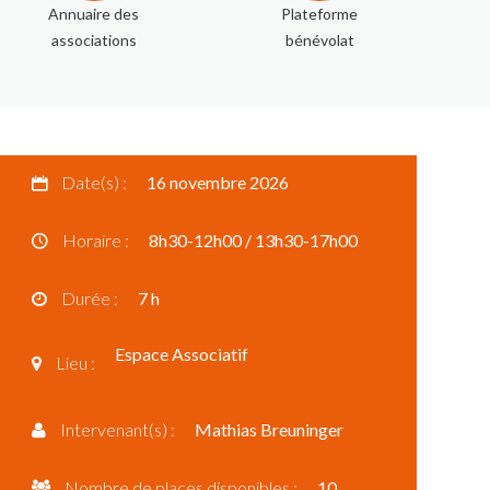
Annuaire des
Plateforme
associations
bénévolat
Date(s) :
16 novembre 2026
Horaire :
8h30-12h00 / 13h30-17h00
Durée :
7 h
Espace Associatif
Lieu :
Intervenant(s) :
Mathias Breuninger
Nombre de places disponibles :
10