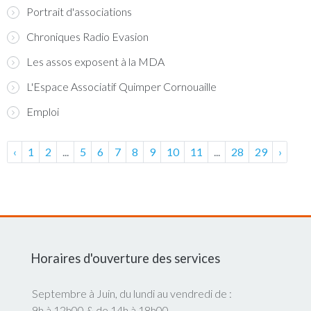
Portrait d'associations
Chroniques Radio Evasion
Les assos exposent à la MDA
L'Espace Associatif Quimper Cornouaille
Emploi
‹
1
2
...
5
6
7
8
9
10
11
...
28
29
›
Horaires d'ouverture des services
Septembre à Juin, du lundi au vendredi de :
9h à 12h00 & de 14h à 18h00