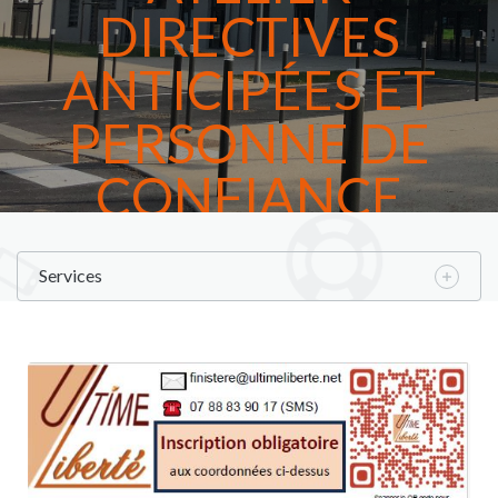
DIRECTIVES
ANTICIPÉES ET
PERSONNE DE
CONFIANCE
Accueil
Services
L'agenda
Atelier directives anticipées et personne de confiance