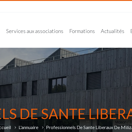
n
Services aux associations
Formations
Actualités
S DE SANTE LIBER
ccueil
L'annuaire
Professionnels De Sante Liberaux De Miliz