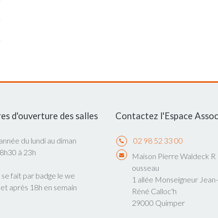
es d'ouverture des salles
Contactez l'Espace Assoc
'année du lundi au diman
02 98 52 33 00
 8h30 à 23h
Maison Pierre Waldeck R
ousseau
 se fait par badge le we
1 allée Monseigneur Jean-
 et après 18h en semain
Réné Calloc'h
29000 Quimper