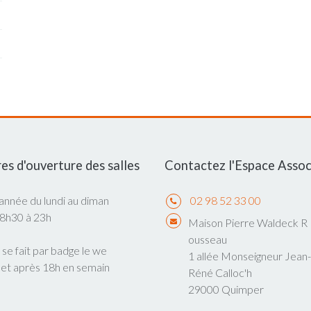
es d'ouverture des salles
Contactez l'Espace Assoc
'année du lundi au diman
02 98 52 33 00
 8h30 à 23h
Maison Pierre Waldeck R
ousseau
 se fait par badge le we
1 allée Monseigneur Jean-
 et après 18h en semain
Réné Calloc'h
29000 Quimper