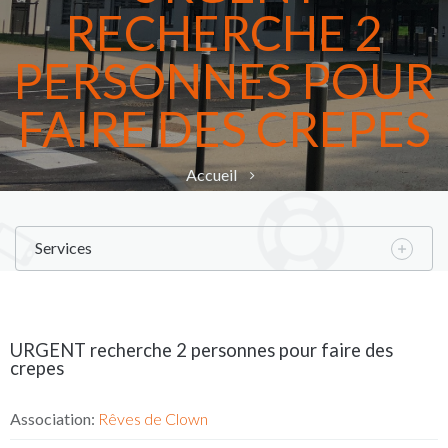
RECHERCHE 2
PERSONNES POUR
FAIRE DES CREPES
Accueil
L'annuaire
URGENT recherche 2 personnes pour faire des crepes
Services
URGENT recherche 2 personnes pour faire des
crepes
Association:
Rêves de Clown