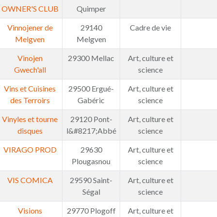
OWNER'S CLUB
Quimper
Vinnojener de
29140
Cadre de vie
Melgven
Melgven
Vinojen
29300 Mellac
Art, culture et
Gwech'all
science
Vins et Cuisines
29500 Ergué-
Art, culture et
des Terroirs
Gabéric
science
Vinyles et tourne
29120 Pont-
Art, culture et
disques
l&#8217;Abbé
science
VIRAGO PROD
29630
Art, culture et
Plougasnou
science
VIS COMICA
29590 Saint-
Art, culture et
Ségal
science
Visions
29770 Plogoff
Art, culture et