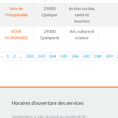
Voix de
29000
Action sociale,
l'Hospitalité
Quimper
santé et
insertion
VOIX
29300
Art, culture et
HUMAINES
Quimperlé
science
‹
1
2
...
242
243
244
245
246
247
248
249
Horaires d'ouverture des services
Septembre à Juin, du lundi au vendredi de :