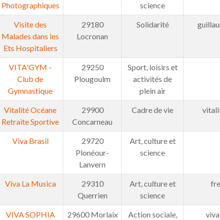
Photographiques
science
Visite des
29180
Solidarité
guill
Malades dans les
Locronan
Ets Hospitaliers
VITA'GYM -
29250
Sport, loisirs et
Club de
Plougoulm
activités de
Gymnastique
plein air
Vitalité Océane
29900
Cadre de vie
vital
Retraite Sportive
Concarneau
Viva Brasil
29720
Art, culture et
Plonéour-
science
Lanvern
Viva La Musica
29310
Art, culture et
fr
Querrien
science
VIVA SOPHIA
29600 Morlaix
Action sociale,
viv