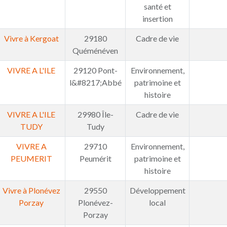
santé et
insertion
Vivre à Kergoat
29180
Cadre de vie
Quéménéven
VIVRE A L'ILE
29120 Pont-
Environnement,
l&#8217;Abbé
patrimoine et
histoire
VIVRE A L'ILE
29980 Île-
Cadre de vie
TUDY
Tudy
VIVRE A
29710
Environnement,
PEUMERIT
Peumérit
patrimoine et
histoire
Vivre à Plonévez
29550
Développement
Porzay
Plonévez-
local
Porzay