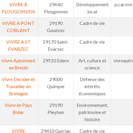
VIVRE À
29640
Développement
p.car.vi
PLOUGONVEN
Plougonven
local
VIVRE A PONT
29190
Cadre de vie
COBLANT
Gouézec
VIVRE A ST
29170 Saint-
Cadre de vie
EVARZEC
Évarzec
Vivre Autrement
29510 Edern
Art, culture et
vivreaut
en Breizh
science
Vivre Décider et
29000
Défense des
Travailler en
Quimper
intérêts
Bretagne
économiques
Vivre en Pays
29190
Environnement,
Bidar
Pleyben
patrimoine et
histoire
VIVRE
29410 Guiclan
Cadre de vie