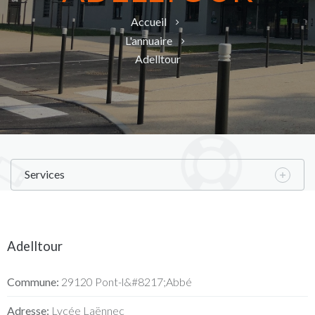
Accueil
L'annuaire
Adelltour
Services
Adelltour
Commune:
29120 Pont-l&#8217;Abbé
Adresse:
Lycée Laënnec